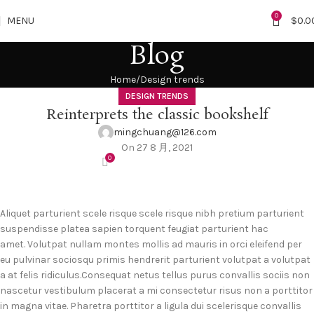
0
MENU
$
0.0
Blog
Home
Design trends
DESIGN TRENDS
Reinterprets the classic bookshelf
mingchuang@126.com
On 27 8 月, 2021
0
Aliquet parturient scele risque scele risque nibh pretium parturient
suspendisse platea sapien torquent feugiat parturient hac
amet. Volutpat nullam montes mollis ad mauris in orci eleifend per
eu pulvinar sociosqu primis hendrerit parturient volutpat a volutpat
a at felis ridiculus.
Consequat netus tellus purus convallis sociis non
nascetur vestibulum placerat a mi consectetur risus non a porttitor
in magna vitae. Pharetra porttitor a ligula dui scelerisque convallis