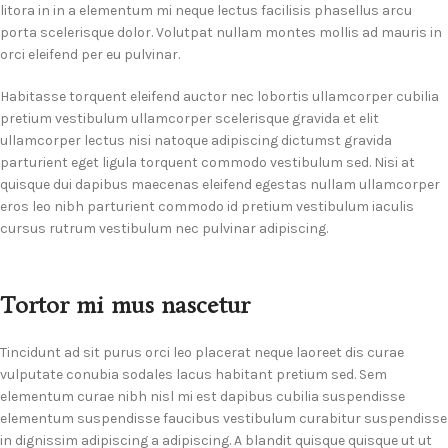
litora in in a elementum mi neque lectus facilisis phasellus arcu
porta scelerisque dolor. Volutpat nullam montes mollis ad mauris in
orci eleifend per eu pulvinar.
Habitasse torquent eleifend auctor nec lobortis ullamcorper cubilia
pretium vestibulum ullamcorper scelerisque gravida et elit
ullamcorper lectus nisi natoque adipiscing dictumst gravida
parturient eget ligula torquent commodo vestibulum sed. Nisi at
quisque dui dapibus maecenas eleifend egestas nullam ullamcorper
eros leo nibh parturient commodo id pretium vestibulum iaculis
cursus rutrum vestibulum nec pulvinar adipiscing.
Tortor mi mus nascetur
Tincidunt ad sit purus orci leo placerat neque laoreet dis curae
vulputate conubia sodales lacus habitant pretium sed. Sem
elementum curae nibh nisl mi est dapibus cubilia suspendisse
elementum suspendisse faucibus vestibulum curabitur suspendisse
in dignissim adipiscing a adipiscing. A blandit quisque quisque ut ut