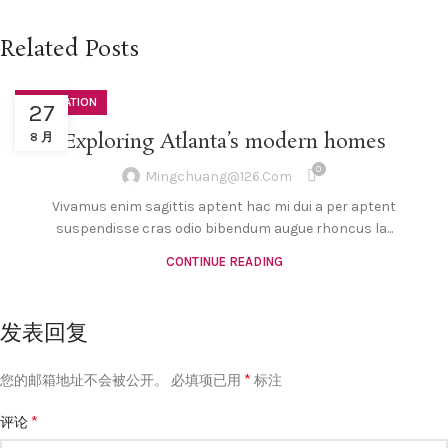
Related Posts
DECORATION
27
Exploring Atlanta’s modern homes
8 月
0
Mingchuang@126.com
Vivamus enim sagittis aptent hac mi dui a per aptent
suspendisse cras odio bibendum augue rhoncus la...
CONTINUE READING
发表回复
*
您的邮箱地址不会被公开。
必填项已用
标注
*
评论