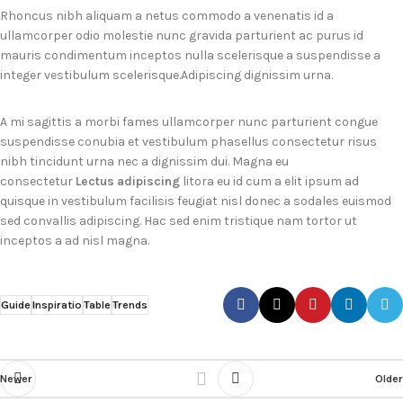
Rhoncus nibh aliquam a netus commodo a venenatis id a
ullamcorper odio molestie nunc gravida parturient ac purus id
mauris condimentum inceptos nulla scelerisque a suspendisse a
integer vestibulum scelerisque.Adipiscing dignissim urna.
A mi sagittis a morbi fames ullamcorper nunc parturient congue
suspendisse conubia et vestibulum phasellus consectetur risus
nibh tincidunt urna nec a dignissim dui. Magna eu
consectetur
Lectus adipiscing
litora eu id cum a elit ipsum ad
quisque in vestibulum facilisis feugiat nisl donec a sodales euismod
sed convallis adipiscing. Hac sed enim tristique nam tortor ut
inceptos a ad nisl magna.
Guide
Inspiratio
Table
Trends
Newer
Older